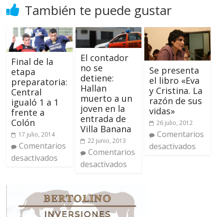
También te puede gustar
El contador
Final de la
no se
Se presenta
etapa
detiene:
el libro «Eva
preparatoria:
Hallan
y Cristina. La
Central
muerto a un
razón de sus
igualó 1 a 1
joven en la
vidas»
frente a
entrada de
Colón
26 julio, 2012
Villa Banana
Comentarios
17 julio, 2014
22 junio, 2013
Comentarios
desactivados
Comentarios
desactivados
desactivados