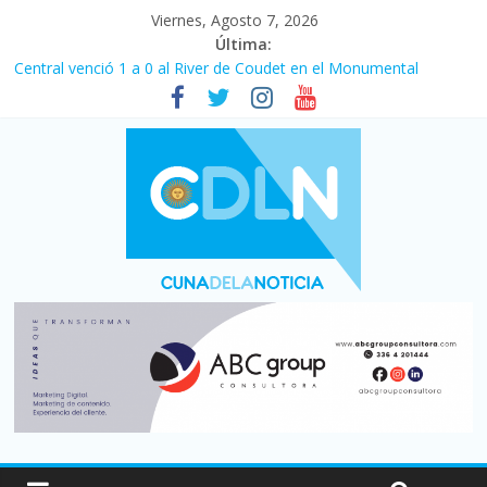
Viernes, Agosto 7, 2026
Última:
Central venció 1 a 0 al River de Coudet en el Monumental
La morosidad alcanzó su nivel más alto en dos décadas y ya
afecta a 400 mil deudores en Santa Fe
Desde que asumió Milei cerraron 41.000 kioscos: el sector
denuncia crisis como en 2001
Vacaciones de invierno con más movimiento y consumo
turístico: 4,6 millones de personas viajaron por el país, un 5,9%
más que en 2025
Fuerte caída de la venta de autos usados en julio: bajó un 12,6%
interanual