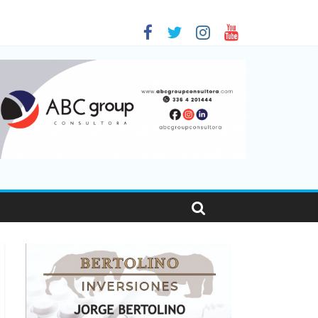
as viajaron por el país, un 5,9% más que en 2025