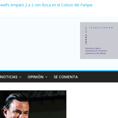
ewell’s empató 2 a 2 con Boca en el Coloso del Parque
erno con más movimiento y consumo turístico: 4,6 millones de person
venta de autos usados en julio: bajó un 12,6% interanual
 0 al River de Coudet en el Monumental
relaciones con el Gobierno nacional
NOTICIAS
OPINIÓN
SE COMENTA