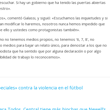
scuchar. Si hay un gobierno que ha tenido las puertas abiertas
estro».
os», comentó Galassi, y siguió: «Escuchamos las inquietudes y si
dan modificar lo haremos, nosotros nunca hemos impedido que
o de ello y ustedes como protagonistas también».
no no tenemos medios propios, no tenemos ‘6, 7, 8’, no
edios para bajar un relato único, para denostar a los que no
iodista que ha sentido que por alguna declaración o por algo
ilidad de trabajo lo reconocemos».
ciales» contra la violencia en el fútbol
ara Todos, Central tiene más hinchas que Newell’s