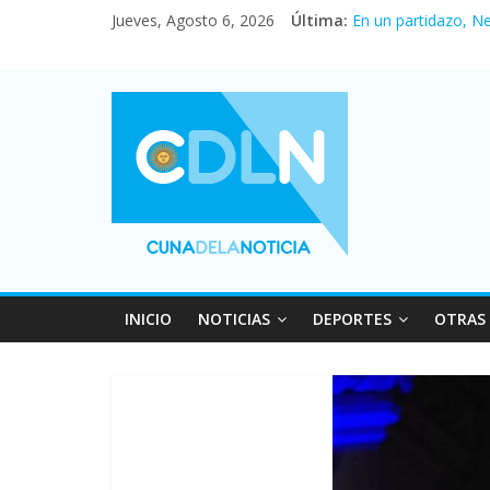
Jueves, Agosto 6, 2026
Última:
En un partidazo, N
Vacaciones de invi
Fuerte caída de la 
Central venció 1 a
Pullaro mejora sus 
INICIO
NOTICIAS
DEPORTES
OTRAS 