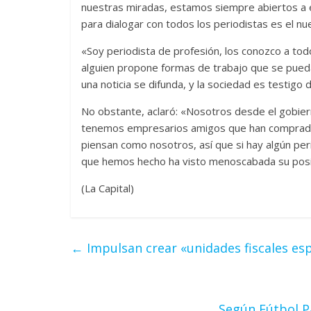
nuestras miradas, estamos siempre abiertos a e
para dialogar con todos los periodistas es el nu
«Soy periodista de profesión, los conozco a tod
alguien propone formas de trabajo que se pue
una noticia se difunda, y la sociedad es testig
No obstante, aclaró: «Nosotros desde el gobier
tenemos empresarios amigos que han comprado m
piensan como nosotros, así que si hay algún per
que hemos hecho ha visto menoscabada su posib
(La Capital)
←
Impulsan crear «unidades fiscales espe
Según Fútbol P