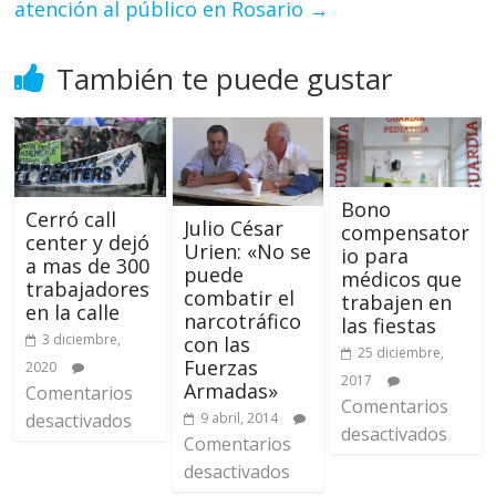
atención al público en Rosario
→
También te puede gustar
Bono
Cerró call
Julio César
compensator
center y dejó
Urien: «No se
io para
a mas de 300
puede
médicos que
trabajadores
combatir el
trabajen en
en la calle
narcotráfico
las fiestas
3 diciembre,
con las
25 diciembre,
Fuerzas
2020
2017
Armadas»
Comentarios
Comentarios
9 abril, 2014
desactivados
desactivados
Comentarios
desactivados