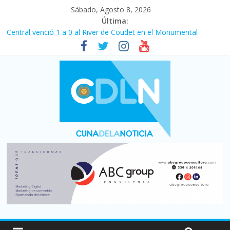
Sábado, Agosto 8, 2026
Última:
Central venció 1 a 0 al River de Coudet en el Monumental
La morosidad alcanzó su nivel más alto en dos décadas y ya
afecta a 400 mil deudores en Santa Fe
Desde que asumió Milei cerraron 41.000 kioscos: el sector
denuncia crisis como en 2001
Vacaciones de invierno con más movimiento y consumo
turístico: 4,6 millones de personas viajaron por el país, un 5,9%
más que en 2025
Fuerte caída de la venta de autos usados en julio: bajó un 12,6%
interanual