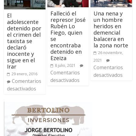
Falleció el
Una nena y
El
represor José
un hombre
adolescente
Rubén Lo
heridos en
detenido por
Fiego, quien
demencial
el crimen del
se
balacera en
taxista se
encontraba
la zona norte
declaró
detenido en
26 noviembre,
inocente y
Ezeiza
sigue en el
2021
8 julio, 2021
Irar
Comentarios
Comentarios
29 enero, 2016
desactivados
desactivados
Comentarios
desactivados