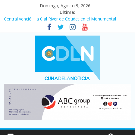
Domingo, Agosto 9, 2026
Última:
Central venció 1 a 0 al River de Coudet en el Monumental
La morosidad alcanzó su nivel más alto en dos décadas y ya
afecta a 400 mil deudores en Santa Fe
Desde que asumió Milei cerraron 41.000 kioscos: el sector
denuncia crisis como en 2001
Vacaciones de invierno con más movimiento y consumo
turístico: 4,6 millones de personas viajaron por el país, un 5,9%
más que en 2025
Fuerte caída de la venta de autos usados en julio: bajó un 12,6%
interanual