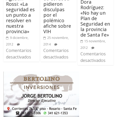
Dora
pidieron
Rossi: «La
Rodríguez:
disculpas
seguridad es
«No hay un
por el
un punto a
Plan de
polémico
resolver en
Seguridad en
afiche sobre
nuestra
la provincia
VIH
provincia»
de Santa Fe»
25 noviembre,
9 diciembre,
15 noviembre,
2014
2012
2012
Comentarios
Comentarios
Comentarios
desactivados
desactivados
desactivados