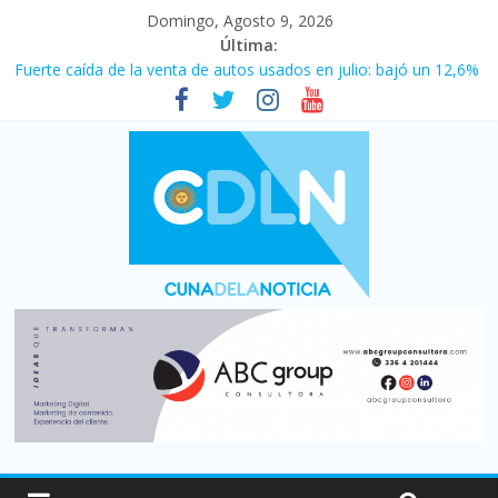
Domingo, Agosto 9, 2026
Última:
Fuerte caída de la venta de autos usados en julio: bajó un 12,6%
interanual
El agro argentino logró un récord histórico de exportaciones en
el primer semestre de 2026
La morosidad alcanzó su nivel más alto en dos décadas y ya
afecta a 400 mil deudores en Santa Fe
Desde que asumió Milei cerraron 41.000 kioscos: el sector
denuncia crisis como en 2001
Vacaciones de invierno con más movimiento y consumo
turístico: 4,6 millones de personas viajaron por el país, un 5,9%
más que en 2025