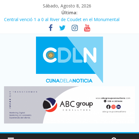
Sábado, Agosto 8, 2026
Última:
Central venció 1 a 0 al River de Coudet en el Monumental
La morosidad alcanzó su nivel más alto en dos décadas y ya
afecta a 400 mil deudores en Santa Fe
Desde que asumió Milei cerraron 41.000 kioscos: el sector
denuncia crisis como en 2001
Vacaciones de invierno con más movimiento y consumo
turístico: 4,6 millones de personas viajaron por el país, un 5,9%
más que en 2025
Fuerte caída de la venta de autos usados en julio: bajó un 12,6%
interanual