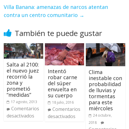
Villa Banana: amenazas de narcos atentan
contra un centro comunitario
→
También te puede gustar
Salta al 2100:
el nuevo juez
Intentó
Clima
recorrió la
robar carne
inestable con
zona y
del súper
probabilidad
prometió
envuelta en
de lluvias y
“medidas”
su cuerpo
tormentas
para este
17 agosto, 2013
18 julio, 2016
miércoles
Comentarios
Comentarios
desactivados
24 octubre,
desactivados
2018