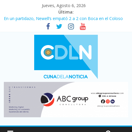
Jueves, Agosto 6, 2026
Última:
En un partidazo, Newell’s empató 2 a 2 con Boca en el Coloso
del Parque
Vacaciones de invierno con más movimiento y consumo
turístico: 4,6 millones de personas viajaron por el país, un 5,9%
más que en 2025
Fuerte caída de la venta de autos usados en julio: bajó un 12,6%
interanual
Central venció 1 a 0 al River de Coudet en el Monumental
Pullaro mejora sus relaciones con el Gobierno nacional