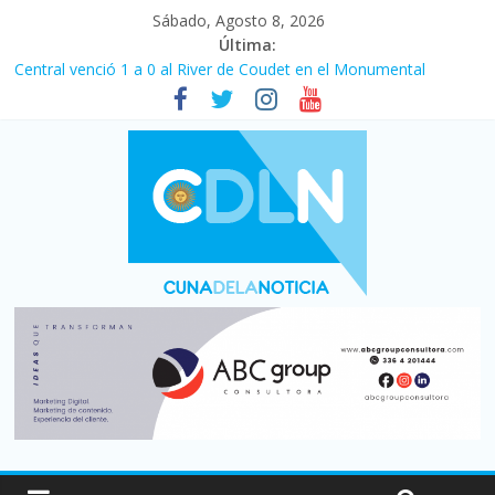
Sábado, Agosto 8, 2026
Última:
Central venció 1 a 0 al River de Coudet en el Monumental
La morosidad alcanzó su nivel más alto en dos décadas y ya
afecta a 400 mil deudores en Santa Fe
Desde que asumió Milei cerraron 41.000 kioscos: el sector
denuncia crisis como en 2001
Vacaciones de invierno con más movimiento y consumo
turístico: 4,6 millones de personas viajaron por el país, un 5,9%
más que en 2025
Fuerte caída de la venta de autos usados en julio: bajó un 12,6%
interanual