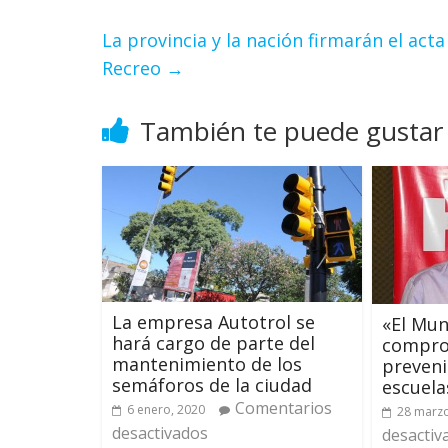
La provincia y la nación firmarán el acta
Recreo
→
También te puede gustar
La empresa Autotrol se
«El Mun
hará cargo de parte del
compro
mantenimiento de los
prevenir
semáforos de la ciudad
escuela
Comentarios
6 enero, 2020
28 marzo
desactivados
desactiv