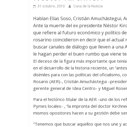
31 octubre, 2010
Cuna de la Noticia
Hablan Elías Soso, Cristián Amuchástegui, A
Ante la muerte del ex presidente Néstor Kir
que refiere al futuro económico y político de
rosarino coincidieron en decir que el actu
buscar canales de diálogo que lleven a una
le hagan perder el buen rumbo que viene te
El deceso de la figura más importante que tení
en el desarrollo de la historia reciente, un “ant
disímiles para con las políticas del oficialismo
Rosario (AER)-, Cristián Amuchástegui –presiden
gerente general de Idea Centro- y Miguel Rosen
Para el histórico titular de la AER –uno de los r
Pymes locales- , “la impronta del doctor Kirchn
mismos opositores hacen a su gestión debe ser u
“Tenemos que buscar aquellos que nos une y ac