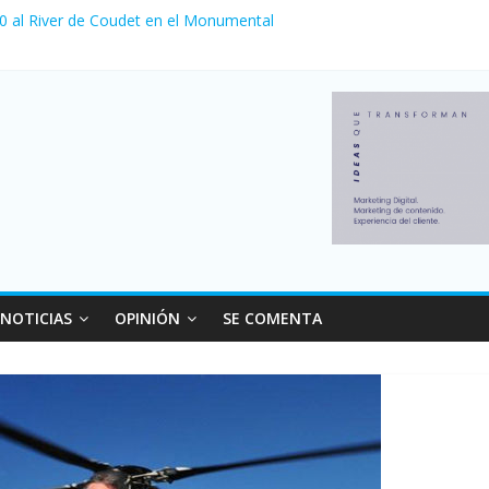
 0 al River de Coudet en el Monumental
nzó su nivel más alto en dos décadas y ya afecta a 400 mil deudores
ilei cerraron 41.000 kioscos: el sector denuncia crisis como en 200
erno con más movimiento y consumo turístico: 4,6 millones de perso
 venta de autos usados en julio: bajó un 12,6% interanual
NOTICIAS
OPINIÓN
SE COMENTA