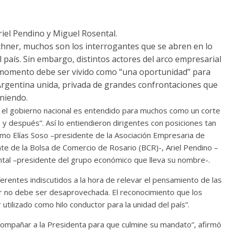
riel Pendino y Miguel Rosental.
chner, muchos son los interrogantes que se abren en lo
l país. Sin embargo, distintos actores del arco empresarial
al momento debe ser vivido como “una oportunidad” para
 Argentina unida, privada de grandes confrontaciones que
niendo.
a el gobierno nacional es entendido para muchos como un corte
es y después”. Así lo entiendieron dirigentes con posiciones tan
, como Elías Soso –presidente de la Asociación Empresaria de
te de la Bolsa de Comercio de Rosario (BCR)-, Ariel Pendino –
tal –presidente del grupo económico que lleva su nombre-.
eferentes indiscutidos a la hora de relevar el pensamiento de las
er no debe ser desaprovechada. El reconocimiento que los
tilizado como hilo conductor para la unidad del país”.
ompañar a la Presidenta para que culmine su mandato”, afirmó