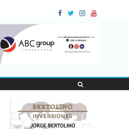
 en Santa Fe
1
nas viajaron por el país, un 5,9% más que en 2025