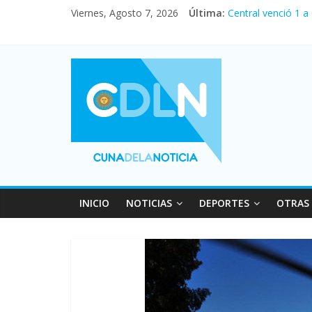
Viernes, Agosto 7, 2026
Última:
Central venció 1 a
La morosidad alca
Desde que asumió M
Vacaciones de invi
Fuerte caída de la
INICIO
NOTICIAS
DEPORTES
OTRAS 