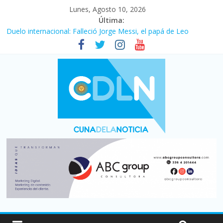
Lunes, Agosto 10, 2026
Última:
Duelo internacional: Falleció Jorge Messi, el papá de Leo
El consumo sigue frenado: las ventas minoristas cayeron 3,8 en
julio y acumulan siete meses en baja
Newell’s cayó 2 a 1 ante Defensa y Justicia en Florencio Varela
por la cuarta fecha del Clausura
El agro argentino logró un récord histórico de exportaciones en
el primer semestre de 2026
La construcción cayó 4,1% en junio y registró su cuarta baja del
año