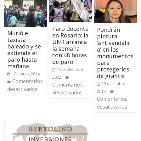
Paro docente
Pondrán
Murió el
en Rosario: la
pintura
taxista
UNR arranca
‘antivandálic
baleado y se
la semana
a’ en los
extiende el
con 48 horas
monumentos
paro hasta
de paro
para
mañana
protegerlos
19 septiembre,
10 marzo, 2014
de grafitis
2022
Comentarios
19 diciembre,
Comentarios
desactivados
2014
desactivados
Comentarios
desactivados