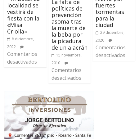
La falta de
localidad se
fuertes
políticas de
vestirá de
tormentas
prevención
fiesta con la
para la
asoma tras
«Misa
ciudad
la muerte de
Criolla»
29 diciembre,
la beba por
8 diciembre,
la picadura
2020
de un alacrán
2022
Comentarios
Comentarios
desactivados
15 noviembre,
desactivados
2010
Comentarios
desactivados