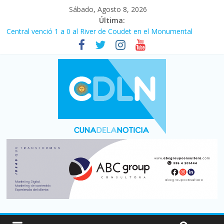
Sábado, Agosto 8, 2026
Última:
Central venció 1 a 0 al River de Coudet en el Monumental
La morosidad alcanzó su nivel más alto en dos décadas y ya
afecta a 400 mil deudores en Santa Fe
Desde que asumió Milei cerraron 41.000 kioscos: el sector
denuncia crisis como en 2001
Vacaciones de invierno con más movimiento y consumo
turístico: 4,6 millones de personas viajaron por el país, un 5,9%
más que en 2025
Fuerte caída de la venta de autos usados en julio: bajó un 12,6%
interanual