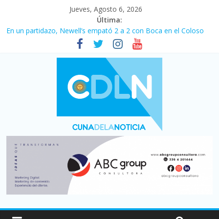
Jueves, Agosto 6, 2026
Última:
En un partidazo, Newell’s empató 2 a 2 con Boca en el Coloso
del Parque
Vacaciones de invierno con más movimiento y consumo
turístico: 4,6 millones de personas viajaron por el país, un 5,9%
más que en 2025
Fuerte caída de la venta de autos usados en julio: bajó un 12,6%
interanual
Central venció 1 a 0 al River de Coudet en el Monumental
Pullaro mejora sus relaciones con el Gobierno nacional