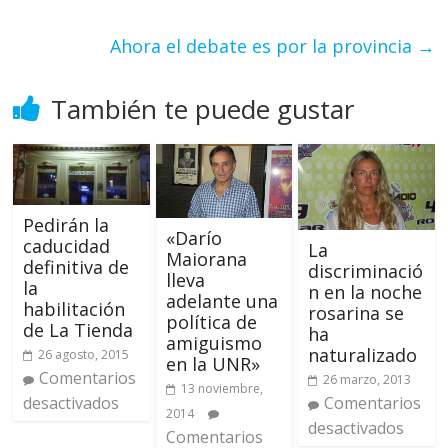
Ahora el debate es por la provincia
→
También te puede gustar
Pedirán la
«Darío
caducidad
La
Maiorana
definitiva de
discriminació
lleva
la
n en la noche
adelante una
habilitación
rosarina se
política de
de La Tienda
ha
amiguismo
naturalizado
26 agosto, 2015
en la UNR»
Comentarios
26 marzo, 2013
13 noviembre,
desactivados
Comentarios
2014
desactivados
Comentarios