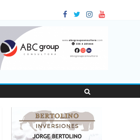
 en Santa Fe
1
nas viajaron por el país, un 5,9% más que en 2025