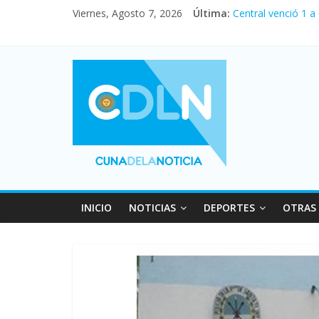
Viernes, Agosto 7, 2026
Última:
Central venció 1 a
La morosidad alca
Desde que asumió M
Vacaciones de invi
Fuerte caída de la
INICIO
NOTICIAS
DEPORTES
OTRAS 