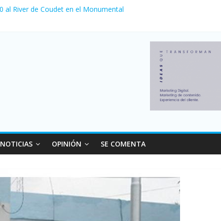
 0 al River de Coudet en el Monumental
nzó su nivel más alto en dos décadas y ya afecta a 400 mil deudores
ilei cerraron 41.000 kioscos: el sector denuncia crisis como en 200
erno con más movimiento y consumo turístico: 4,6 millones de perso
 venta de autos usados en julio: bajó un 12,6% interanual
NOTICIAS
OPINIÓN
SE COMENTA