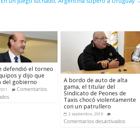
En un juego luchado, Argentina superó a Uruguay
e defendió el torneo
quipos y dijo que
A bordo de auto de alta
a del gobierno
gama, el titular del
Comentarios
 2011
Sindicato de Peones de
ados
Taxis chocó violentamente
con un patrullero
2 septiembre, 2019
Comentarios desactivados