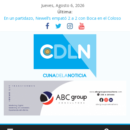
Jueves, Agosto 6, 2026
Última:
Pullaro mejora sus relaciones con el Gobierno nacional
En un partidazo, Newell’s empató 2 a 2 con Boca en el Coloso
del Parque
Vacaciones de invierno con más movimiento y consumo
turístico: 4,6 millones de personas viajaron por el país, un 5,9%
más que en 2025
Fuerte caída de la venta de autos usados en julio: bajó un 12,6%
interanual
Central venció 1 a 0 al River de Coudet en el Monumental