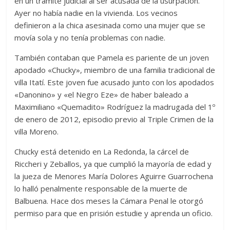
en un trámite judicial al ser acusada de la usurpación.
Ayer no había nadie en la vivienda. Los vecinos
definieron a la chica asesinada como una mujer que se
movía sola y no tenía problemas con nadie.
También contaban que Pamela es pariente de un joven
apodado «Chucky», miembro de una familia tradicional de
villa Itatí. Este joven fue acusado junto con los apodados
«Danonino» y «el Negro Eze» de haber baleado a
Maximiliano «Quemadito» Rodríguez la madrugada del 1º
de enero de 2012, episodio previo al Triple Crimen de la
villa Moreno.
Chucky está detenido en La Redonda, la cárcel de
Riccheri y Zeballos, ya que cumplió la mayoría de edad y
la jueza de Menores María Dolores Aguirre Guarrochena
lo halló penalmente responsable de la muerte de
Balbuena. Hace dos meses la Cámara Penal le otorgó
permiso para que en prisión estudie y aprenda un oficio.