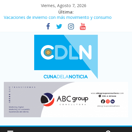
Viernes, Agosto 7, 2026
Última:
Vacaciones de invierno con más movimiento y consumo
turístico: 4,6 millones de personas viajaron por el país, un 5,9%
más que en 2025
Fuerte caída de la venta de autos usados en julio: bajó un 12,6%
interanual
Central venció 1 a 0 al River de Coudet en el Monumental
La morosidad alcanzó su nivel más alto en dos décadas y ya
afecta a 400 mil deudores en Santa Fe
Desde que asumió Milei cerraron 41.000 kioscos: el sector
denuncia crisis como en 2001