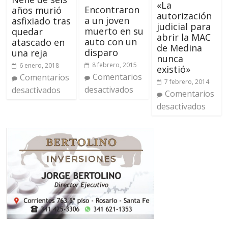
«La
Encontraron
años murió
autorización
a un joven
asfixiado tras
judicial para
muerto en su
quedar
abrir la MAC
auto con un
atascado en
de Medina
disparo
una reja
nunca
8 febrero, 2015
6 enero, 2018
existió»
Comentarios
Comentarios
7 febrero, 2014
desactivados
desactivados
Comentarios
desactivados