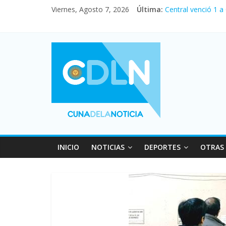
Viernes, Agosto 7, 2026
Última:
Central venció 1 a
La morosidad alca
Desde que asumió M
Vacaciones de invi
Fuerte caída de la
INICIO
NOTICIAS
DEPORTES
OTRAS 