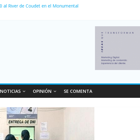
 0 al River de Coudet en el Monumental
nzó su nivel más alto en dos décadas y ya afecta a 400 mil deudores
ilei cerraron 41.000 kioscos: el sector denuncia crisis como en 200
erno con más movimiento y consumo turístico: 4,6 millones de perso
 venta de autos usados en julio: bajó un 12,6% interanual
NOTICIAS
OPINIÓN
SE COMENTA