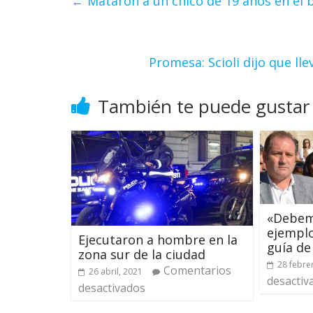
←
Mataron a un chico de 19 años en el 
Promesa: Scioli dijo que ll
También te puede gustar
«Debem
ejempl
Ejecutaron a hombre en la
guía de
zona sur de la ciudad
28 febre
Comentarios
26 abril, 2021
desactiv
desactivados