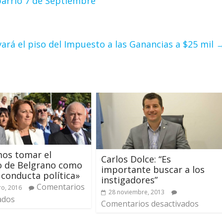
barrio 7 de Septiembre
evará el piso del Impuesto a las Ganancias a $25 mil
os tomar el
Carlos Dolce: “Es
o de Belgrano como
importante buscar a los
 conducta política»
instigadores”
Comentarios
ro, 2016
28 noviembre, 2013
ados
Comentarios desactivados