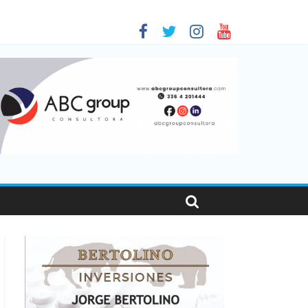
 en Santa Fe
1
nas viajaron por el país, un 5,9% más que en 2025