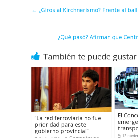
←
¿Giros al Kirchnerismo? Frente al bal
¿Qué pasó? Afirman que Centra
También te puede gustar
El Conc
“La red ferroviaria no fue
emergen
prioridad para este
transp
gobierno provincial”
13 novie
Comentarios