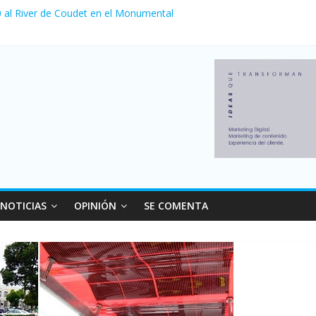
 0 al River de Coudet en el Monumental
zó su nivel más alto en dos décadas y ya afecta a 400 mil deudores 
ilei cerraron 41.000 kioscos: el sector denuncia crisis como en 2001
erno con más movimiento y consumo turístico: 4,6 millones de person
venta de autos usados en julio: bajó un 12,6% interanual
NOTICIAS
OPINIÓN
SE COMENTA