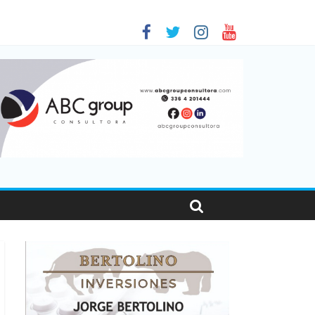
en Santa Fe
as viajaron por el país, un 5,9% más que en 2025