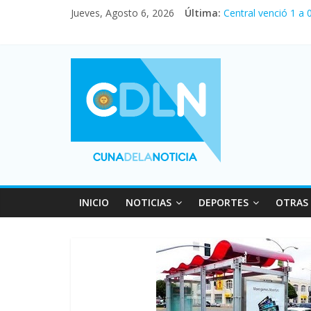
Jueves, Agosto 6, 2026
Última:
Central venció 1 a
La morosidad alcan
Desde que asumió M
Vacaciones de invi
Fuerte caída de la 
INICIO
NOTICIAS
DEPORTES
OTRAS 