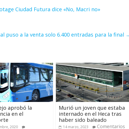
lotage Ciudad Futura dice «No, Macri no»
l puso a la venta solo 6.400 entradas para la final
ejo aprobó la
Murió un joven que estaba
cia en el
internado en el Heca tras
orte
haber sido baleado
Comentarios
mbre, 2020
14 marzo, 2023