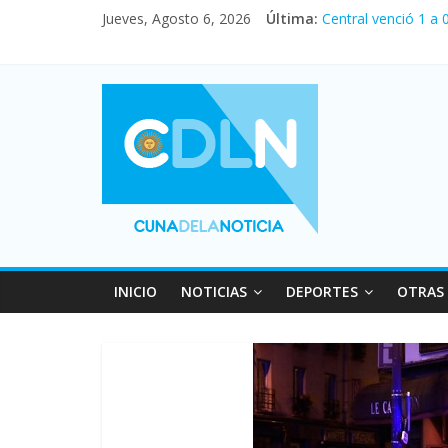
Jueves, Agosto 6, 2026
Última:
Central venció 1 a
La morosidad alcan
Desde que asumió M
Vacaciones de invi
Fuerte caída de la 
INICIO
NOTICIAS
DEPORTES
OTRAS 