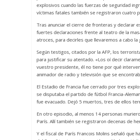
explosivos cuando las fuerzas de seguridad ingre
víctimas fatales también se registraron cuatro po
Tras anunciar el cierre de fronteras y declarar
fuertes declaraciones frente al teatro de la ma
atroces, para decirles que llevaremos a cabo la 
Según testigos, citados por la AFP, los terrorist
para justificar su atentado. «Los oí decir claram
vuestro presidente, él no tiene por qué interveni
animador de radio y televisión que se encontra
El Estadio de Francia fue cerrado por tres exp
se disputaba el partido de fútbol Francia-Alemani
fue evacuado. Dejó 5 muertos, tres de ellos ter
En otro episodio, al menos 14 personas murieron
París. Allí también se registraron decenas de he
Y el fiscal de París Francois Molins señaló que h