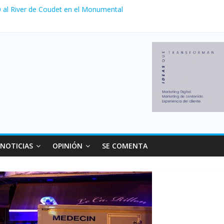
 0 al River de Coudet en el Monumental
zó su nivel más alto en dos décadas y ya afecta a 400 mil deudores 
ilei cerraron 41.000 kioscos: el sector denuncia crisis como en 2001
erno con más movimiento y consumo turístico: 4,6 millones de person
venta de autos usados en julio: bajó un 12,6% interanual
NOTICIAS
OPINIÓN
SE COMENTA