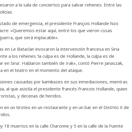
saron a la sala de conciertos para salvar rehenes. Entre las
licías.
 estado de emergencia, el presidente François Hollande hizo
sacre: «Queremos estar aquí, entre los que vieron cosas
guerra, que será implacable».
as en Le Bataclan invocaron la intervención francesa en Siria
ente a los rehenes ‘la culpa es de Hollande, la culpa es de
r en Siria’. Hablaron también de Irak», contó Pierre Janaszak,
ba en el teatro en el momento del ataque.
losiones causadas por kamikazes en sus inmediaciones, mientras
a, al que asistía el presidente francés Francois Hollande, quien
roristas, y decenas de heridos.
 en un tiroteo en un restaurante y en un bar en el Distrito X de
ridos.
ay 18 muertos en la calle Charonne y 5 en la calle de la Fuente