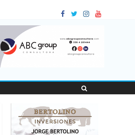
en Santa Fe
as viajaron por el país, un 5,9% más que en 2025