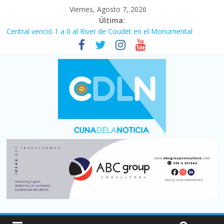
Viernes, Agosto 7, 2026
Última:
Central venció 1 a 0 al River de Coudet en el Monumental
La morosidad alcanzó su nivel más alto en dos décadas y ya
afecta a 400 mil deudores en Santa Fe
Desde que asumió Milei cerraron 41.000 kioscos: el sector
denuncia crisis como en 2001
Vacaciones de invierno con más movimiento y consumo
turístico: 4,6 millones de personas viajaron por el país, un 5,9%
más que en 2025
Fuerte caída de la venta de autos usados en julio: bajó un 12,6%
interanual