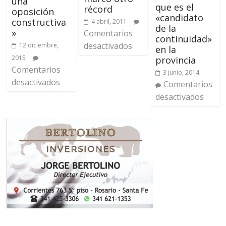
una
que es el
récord
oposición
«candidato
constructiva
4 abril, 2011
de la
»
Comentarios
continuidad»
desactivados
12 diciembre,
en la
2015
provincia
Comentarios
3 junio, 2014
desactivados
Comentarios
desactivados