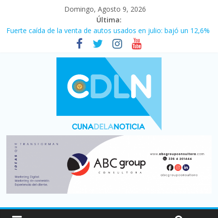
Domingo, Agosto 9, 2026
Última:
Fuerte caída de la venta de autos usados en julio: bajó un 12,6%
interanual
El agro argentino logró un récord histórico de exportaciones en
el primer semestre de 2026
La morosidad alcanzó su nivel más alto en dos décadas y ya
afecta a 400 mil deudores en Santa Fe
Desde que asumió Milei cerraron 41.000 kioscos: el sector
denuncia crisis como en 2001
Vacaciones de invierno con más movimiento y consumo
turístico: 4,6 millones de personas viajaron por el país, un 5,9%
más que en 2025