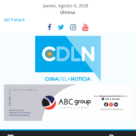
Jueves, Agosto 6, 2026
Última:
En un partidazo, Newell’s empató 2 a 2 con Boca en el Coloso
del Parque
Vacaciones de invierno con más movimiento y consumo
turístico: 4,6 millones de personas viajaron por el país, un 5,9%
más que en 2025
Fuerte caída de la venta de autos usados en julio: bajó un 12,6%
interanual
Central venció 1 a 0 al River de Coudet en el Monumental
Pullaro mejora sus relaciones con el Gobierno nacional