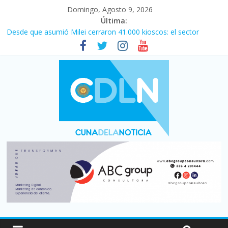
Domingo, Agosto 9, 2026
Última:
Desde que asumió Milei cerraron 41.000 kioscos: el sector
denuncia crisis como en 2001
El agro argentino logró un récord histórico de exportaciones en
el primer semestre de 2026
Duelo internacional: Falleció Jorge Messi, el papá de Leo
Central se despertó y selló una victoria con remontada incluida
por 2 a 1 ante Aldosivi
La morosidad alcanzó su nivel más alto en dos décadas y ya
afecta a 400 mil deudores en Santa Fe