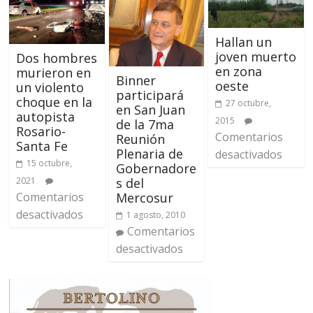
Hallan un
joven muerto
Dos hombres
en zona
murieron en
Binner
oeste
un violento
participará
choque en la
27 octubre,
en San Juan
autopista
2015
de la 7ma
Rosario-
Comentarios
Reunión
Santa Fe
Plenaria de
desactivados
15 octubre,
Gobernadore
2021
s del
Comentarios
Mercosur
desactivados
1 agosto, 2010
Comentarios
desactivados