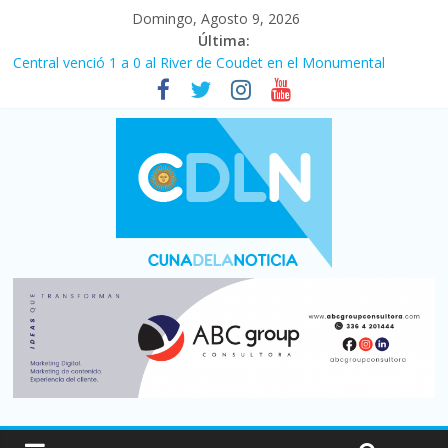
Domingo, Agosto 9, 2026
Última:
Central venció 1 a 0 al River de Coudet en el Monumental
La morosidad alcanzó su nivel más alto en dos décadas y ya
afecta a 400 mil deudores en Santa Fe
Desde que asumió Milei cerraron 41.000 kioscos: el sector
denuncia crisis como en 2001
Vacaciones de invierno con más movimiento y consumo
turístico: 4,6 millones de personas viajaron por el país, un 5,9%
más que en 2025
Fuerte caída de la venta de autos usados en julio: bajó un 12,6%
interanual