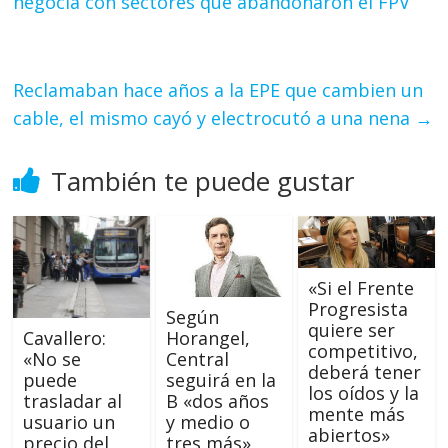
negocia con sectores que abandonaron el FPV
Reclamaban hace años a la EPE que cambien un
cable, el mismo cayó y electrocutó a una nena
→
También te puede gustar
«Si el Frente
Progresista
Según
quiere ser
Horangel,
Cavallero:
competitivo,
Central
«No se
deberá tener
seguirá en la
puede
los oídos y la
B «dos años
trasladar al
mente más
y medio o
usuario un
abiertos»
tres más»
precio del