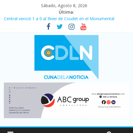
Sábado, Agosto 8, 2026
Última:
Central venció 1 a 0 al River de Coudet en el Monumental
La morosidad alcanzó su nivel más alto en dos décadas y ya
afecta a 400 mil deudores en Santa Fe
Desde que asumió Milei cerraron 41.000 kioscos: el sector
denuncia crisis como en 2001
Vacaciones de invierno con más movimiento y consumo
turístico: 4,6 millones de personas viajaron por el país, un 5,9%
más que en 2025
Fuerte caída de la venta de autos usados en julio: bajó un 12,6%
interanual