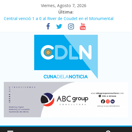
Viernes, Agosto 7, 2026
Última:
Central venció 1 a 0 al River de Coudet en el Monumental
La morosidad alcanzó su nivel más alto en dos décadas y ya
afecta a 400 mil deudores en Santa Fe
Desde que asumió Milei cerraron 41.000 kioscos: el sector
denuncia crisis como en 2001
Vacaciones de invierno con más movimiento y consumo
turístico: 4,6 millones de personas viajaron por el país, un 5,9%
más que en 2025
Fuerte caída de la venta de autos usados en julio: bajó un 12,6%
interanual