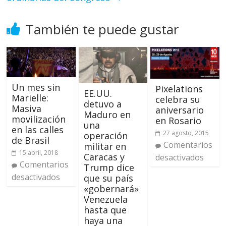
También te puede gustar
Un mes sin
Pixelations
EE.UU.
Marielle:
celebra su
detuvo a
Masiva
aniversario
Maduro en
movilización
en Rosario
una
en las calles
27 agosto, 2015
operación
de Brasil
Comentarios
militar en
15 abril, 2018
Caracas y
desactivados
Comentarios
Trump dice
desactivados
que su país
«gobernará»
Venezuela
hasta que
haya una