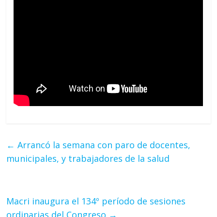
←
Arrancó la semana con paro de docentes,
municipales, y trabajadores de la salud
Macri inaugura el 134º período de sesiones
ordinarias del Congreso
→