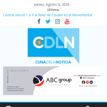
Jueves, Agosto 6, 2026
Última:
Central venció 1 a 0 al River de Coudet en el Monumental
La morosidad alcanzó su nivel más alto en dos décadas y ya
afecta a 400 mil deudores en Santa Fe
Desde que asumió Milei cerraron 41.000 kioscos: el sector
denuncia crisis como en 2001
Vacaciones de invierno con más movimiento y consumo
turístico: 4,6 millones de personas viajaron por el país, un 5,9%
más que en 2025
Fuerte caída de la venta de autos usados en julio: bajó un 12,6%
interanual