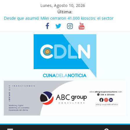
Lunes, Agosto 10, 2026
Última:
Desde que asumió Milei cerraron 41.000 kioscos: el sector
denuncia crisis como en 2001
El agro argentino logró un récord histórico de exportaciones en
el primer semestre de 2026
Duelo internacional: Falleció Jorge Messi, el papá de Leo
Central se despertó y selló una victoria con remontada incluida
por 2 a 1 ante Aldosivi
La morosidad alcanzó su nivel más alto en dos décadas y ya
afecta a 400 mil deudores en Santa Fe