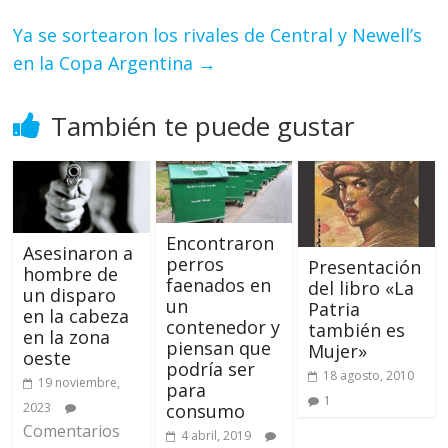
Ya se sortearon los rivales de Central y Newell’s
en la Copa Argentina
→
También te puede gustar
Encontraron
Asesinaron a
perros
Presentación
hombre de
faenados en
del libro «La
un disparo
un
Patria
en la cabeza
contenedor y
también es
en la zona
piensan que
Mujer»
oeste
podría ser
18 agosto, 2010
19 noviembre,
para
1
consumo
2023
Comentarios
4 abril, 2019