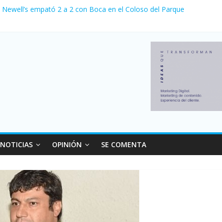
, Newell’s empató 2 a 2 con Boca en el Coloso del Parque
nvierno con más movimiento y consumo turístico: 4,6 millones de per
la venta de autos usados en julio: bajó un 12,6% interanual
1 a 0 al River de Coudet en el Monumental
sus relaciones con el Gobierno nacional
NOTICIAS
OPINIÓN
SE COMENTA