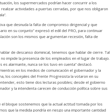
ituación, los supermercados podrían hacer concurrir a los
realizar actividades a puertas cerradas, por que nos obligaron
la”.
ativa que desnuda la falta de compromiso dirigencial y que
sario en su conjunto” expresó el edil del PRO, para continuar
lación son los mismos que argumentan recesión, falta de
ablar de descanso dominical, tenemos que hablar de cierre. Tal
no impide la presencia de los empleados en el lugar de trabajo.
es es alarmante, nunca se los tuvo en cuenta” destacó.
mientras en los medios de comunicación el gobernador y la
a, los concejales del Frente Progresista la votaron en su
entender, esto tiene dos lecturas posibles; desde el gobierno
ernador y la intendenta carecen de conducción política sobre sus
e el bloque sostenemos que la actual actitud tomada por los
os que la medida pondría en riesgo una importante cantidad