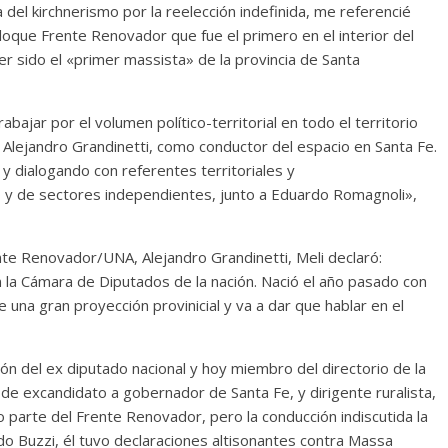
 del kirchnerismo por la reelección indefinida, me referencié
bloque Frente Renovador que fue el primero en el interior del
ber sido el «primer massista» de la provincia de Santa
ajar por el volumen político-territorial en todo el territorio
o Alejandro Grandinetti, como conductor del espacio en Santa Fe.
y dialogando con referentes territoriales y
 y de sectores independientes, junto a Eduardo Romagnoli»,
rente Renovador/UNA, Alejandro Grandinetti, Meli declaró:
n la Cámara de Diputados de la nación. Nació el año pasado con
e una gran proyección provinicial y va a dar que hablar en el
ación del ex diputado nacional y hoy miembro del directorio de la
de excandidato a gobernador de Santa Fe, y dirigente ruralista,
o parte del Frente Renovador, pero la conducción indiscutida la
do Buzzi, él tuvo declaraciones altisonantes contra Massa