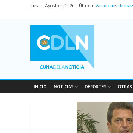
En un partidazo, N
Jueves, Agosto 6, 2026
Última:
Vacaciones de invi
Fuerte caída de la 
Central venció 1 a
Pullaro mejora sus 
INICIO
NOTICIAS
DEPORTES
OTRAS 