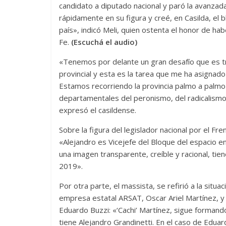
candidato a diputado nacional y paró la avanzada
rápidamente en su figura y creé, en Casilda, el 
país», indicó Meli, quien ostenta el honor de ha
Fe.
(Escuchá el audio)
«Tenemos por delante un gran desafío que es trab
provincial y esta es la tarea que me ha asignad
Estamos recorriendo la provincia palmo a palmo 
departamentales del peronismo, del radicalismo
expresó el casildense.
Sobre la figura del legislador nacional por el F
«Alejandro es Vicejefe del Bloque del espacio e
una imagen transparente, creíble y racional, tien
2019».
Por otra parte, el massista, se refirió a la situ
empresa estatal ARSAT, Oscar Ariel Martínez, y 
Eduardo Buzzi: «‘Cachi’ Martínez, sigue formand
tiene Alejandro Grandinetti. En el caso de Eduar