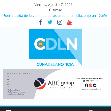
Viernes, Agosto 7, 2026
Última:
Fuerte caída de la venta de autos usados en julio: bajó un 12,6%
interanual
Central venció 1 a 0 al River de Coudet en el Monumental
La morosidad alcanzó su nivel más alto en dos décadas y ya
afecta a 400 mil deudores en Santa Fe
Desde que asumió Milei cerraron 41.000 kioscos: el sector
denuncia crisis como en 2001
Vacaciones de invierno con más movimiento y consumo
turístico: 4,6 millones de personas viajaron por el país, un 5,9%
más que en 2025