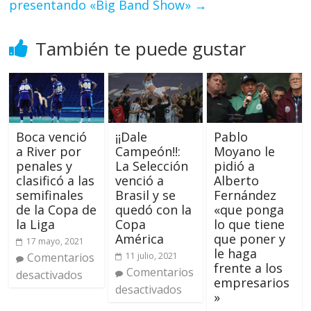
presentando «Big Band Show»
→
También te puede gustar
Boca venció
¡¡Dale
Pablo
a River por
Campeón!!:
Moyano le
penales y
La Selección
pidió a
clasificó a las
venció a
Alberto
semifinales
Brasil y se
Fernández
de la Copa de
quedó con la
«que ponga
la Liga
Copa
lo que tiene
América
que poner y
17 mayo, 2021
le haga
Comentarios
11 julio, 2021
frente a los
Comentarios
desactivados
empresarios
desactivados
»