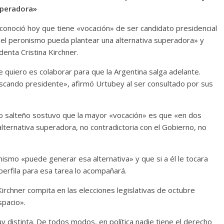
uperadora»
conoció hoy que tiene «vocación» de ser candidato presidencial
«el peronismo pueda plantear una alternativa superadora» y
enta Cristina Kirchner.
 quiero es colaborar para que la Argentina salga adelante.
scando presidente», afirmó Urtubey al ser consultado por sus
rio salteño sostuvo que la mayor «vocación» es que «en dos
ternativa superadora, no contradictoria con el Gobierno, no
ismo «puede generar esa alternativa» y que si a él le tocara
 perfila para esa tarea lo acompañará.
Kirchner compita en las elecciones legislativas de octubre
pacio».
 distinta. De todos modos, en política nadie tiene el derecho