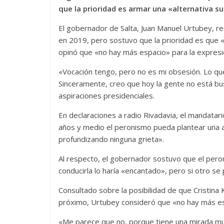
que la prioridad es armar una «alternativa s
El gobernador de Salta, Juan Manuel Urtubey, re
en 2019, pero sostuvo que la prioridad es que 
opinó que «no hay más espacio» para la expresid
«Vocación tengo, pero no es mi obsesión. Lo que
Sinceramente, creo que hoy la gente no está bu
aspiraciones presidenciales.
En declaraciones a radio Rivadavia, el mandata
años y medio el peronismo pueda plantear una al
profundizando ninguna grieta».
Al respecto, el gobernador sostuvo que el peron
conducirla lo haría «encantado», pero si otro se
Consultado sobre la posibilidad de que Cristina 
próximo, Urtubey consideró que «no hay más es
«Me parece que no, porque tiene una mirada muy