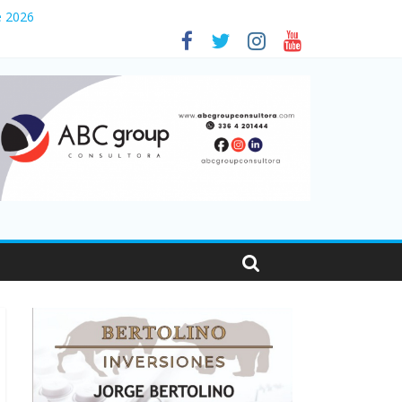
sonas viajaron por el país, un 5,9% más que en 2025
e 2026
es en Santa Fe
001