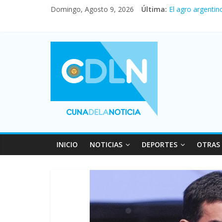
Vacaciones de i
Domingo, Agosto 9, 2026
Última:
El agro argentin
Duelo internacio
La morosidad al
Desde que asumió
INICIO
NOTICIAS
DEPORTES
OTRAS 