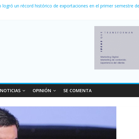
nvierno con más movimiento y consumo turístico: 4,6 millones de per
o logró un récord histórico de exportaciones en el primer semestre d
nal: Falleció Jorge Messi, el papá de Leo
canzó su nivel más alto en dos décadas y ya afecta a 400 mil deudor
 Milei cerraron 41.000 kioscos: el sector denuncia crisis como en 2
NOTICIAS
OPINIÓN
SE COMENTA