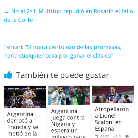
←
No al 2×1: Multitud repudió en Rosario el fallo
de la Corte
Ferrari: “Si fuera cierto eso de las promesas,
haría cualquier cosa por ganar el clásico”
→
También te puede gustar
Atropellaron
Argentina
Argentina
a Lionel
juega contra
derrotó a
Scaloni en
Nigeria y
Francia y se
España
espera un
metió en la
milagro para
9 abril, 2019