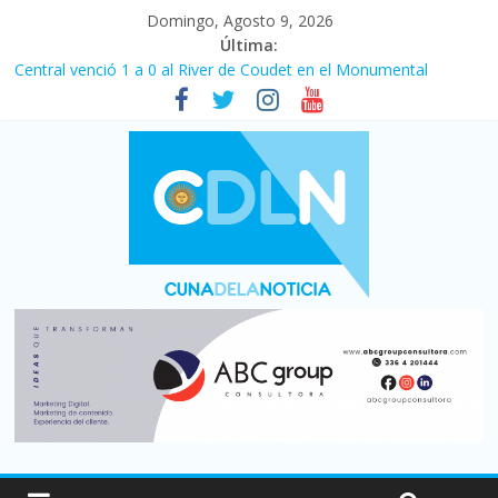
Domingo, Agosto 9, 2026
Última:
Central venció 1 a 0 al River de Coudet en el Monumental
La morosidad alcanzó su nivel más alto en dos décadas y ya
afecta a 400 mil deudores en Santa Fe
Desde que asumió Milei cerraron 41.000 kioscos: el sector
denuncia crisis como en 2001
Vacaciones de invierno con más movimiento y consumo
turístico: 4,6 millones de personas viajaron por el país, un 5,9%
más que en 2025
Fuerte caída de la venta de autos usados en julio: bajó un 12,6%
interanual