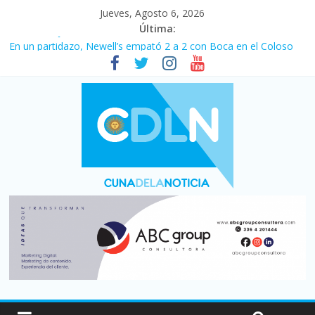
Jueves, Agosto 6, 2026
Última:
Pullaro mejora sus relaciones con el Gobierno nacional
En un partidazo, Newell’s empató 2 a 2 con Boca en el Coloso
del Parque
Vacaciones de invierno con más movimiento y consumo
turístico: 4,6 millones de personas viajaron por el país, un 5,9%
más que en 2025
Fuerte caída de la venta de autos usados en julio: bajó un 12,6%
interanual
Central venció 1 a 0 al River de Coudet en el Monumental