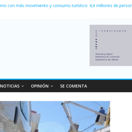
ewell’s empató 2 a 2 con Boca en el Coloso del Parque
erno con más movimiento y consumo turístico: 4,6 millones de person
venta de autos usados en julio: bajó un 12,6% interanual
 0 al River de Coudet en el Monumental
relaciones con el Gobierno nacional
NOTICIAS
OPINIÓN
SE COMENTA