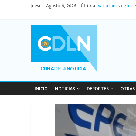
En un partidazo, N
Jueves, Agosto 6, 2026
Última:
Vacaciones de invi
Fuerte caída de la 
Central venció 1 a
Pullaro mejora sus 
INICIO
NOTICIAS
DEPORTES
OTRAS 