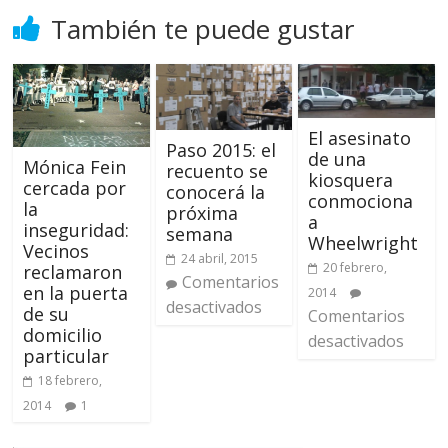
También te puede gustar
El asesinato
Paso 2015: el
de una
Mónica Fein
recuento se
kiosquera
cercada por
conocerá la
conmociona
la
próxima
a
inseguridad:
semana
Wheelwright
Vecinos
24 abril, 2015
20 febrero,
reclamaron
Comentarios
en la puerta
2014
desactivados
de su
Comentarios
domicilio
desactivados
particular
18 febrero,
2014
1