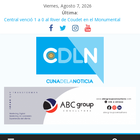
Viernes, Agosto 7, 2026
Última:
Central venció 1 a 0 al River de Coudet en el Monumental
La morosidad alcanzó su nivel más alto en dos décadas y ya
afecta a 400 mil deudores en Santa Fe
Desde que asumió Milei cerraron 41.000 kioscos: el sector
denuncia crisis como en 2001
Vacaciones de invierno con más movimiento y consumo
turístico: 4,6 millones de personas viajaron por el país, un 5,9%
más que en 2025
Fuerte caída de la venta de autos usados en julio: bajó un 12,6%
interanual