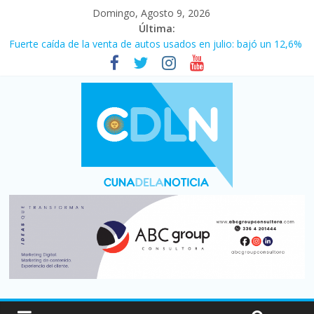
Domingo, Agosto 9, 2026
Última:
Fuerte caída de la venta de autos usados en julio: bajó un 12,6%
interanual
El agro argentino logró un récord histórico de exportaciones en
el primer semestre de 2026
La morosidad alcanzó su nivel más alto en dos décadas y ya
afecta a 400 mil deudores en Santa Fe
Desde que asumió Milei cerraron 41.000 kioscos: el sector
denuncia crisis como en 2001
Vacaciones de invierno con más movimiento y consumo
turístico: 4,6 millones de personas viajaron por el país, un 5,9%
más que en 2025