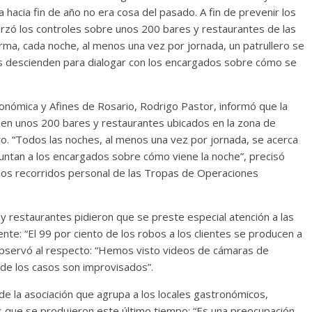
hacia fin de año no era cosa del pasado. A fin de prevenir los
forzó los controles sobre unos 200 bares y restaurantes de las
rma, cada noche, al menos una vez por jornada, un patrullero se
vos descienden para dialogar con los encargados sobre cómo se
nómica y Afines de Rosario, Rodrigo Pastor, informó que la
o en unos 200 bares y restaurantes ubicados en la zona de
ntro. “Todos las noches, al menos una vez por jornada, se acerca
reguntan a los encargados sobre cómo viene la noche”, precisó
los recorridos personal de las Tropas de Operaciones
 y restaurantes pidieron que se preste especial atención a las
nte: “El 99 por ciento de los robos a los clientes se producen a
y observó al respecto: “Hemos visto videos de cámaras de
 de los casos son improvisados”.
 de la asociación que agrupa a los locales gastronómicos,
 que se produjeron este último tiempo: “Es una preocupación,