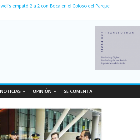
ewell’s empató 2 a 2 con Boca en el Coloso del Parque
erno con más movimiento y consumo turístico: 4,6 millones de person
venta de autos usados en julio: bajó un 12,6% interanual
 0 al River de Coudet en el Monumental
relaciones con el Gobierno nacional
NOTICIAS
OPINIÓN
SE COMENTA