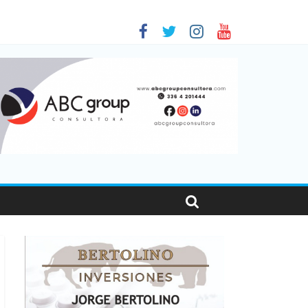
as viajaron por el país, un 5,9% más que en 2025