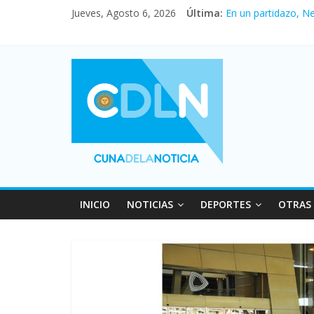
Jueves, Agosto 6, 2026
Última:
En un partidazo, N
Vacaciones de invi
Fuerte caída de la 
Central venció 1 a
Pullaro mejora sus 
INICIO
NOTICIAS
DEPORTES
OTRAS 