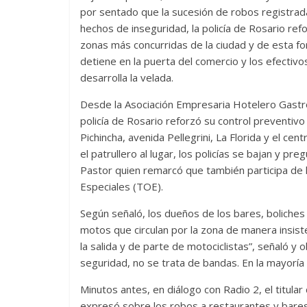
por sentado que la sucesión de robos registrada 
hechos de inseguridad, la policía de Rosario re
zonas más concurridas de la ciudad y de esta fo
detiene en la puerta del comercio y los efecti
desarrolla la velada.
Desde la Asociación Empresaria Hotelero Gastro
policía de Rosario reforzó su control preventiv
Pichincha, avenida Pellegrini, La Florida y el ce
el patrullero al lugar, los policías se bajan y p
Pastor quien remarcó que también participa de 
Especiales (TOE).
Según señaló, los dueños de los bares, boliches
motos que circulan por la zona de manera insiste
la salida y de parte de motociclistas”, señaló 
seguridad, no se trata de bandas. En la mayoría
Minutos antes, en diálogo con Radio 2, el titular
expresó sobre los robos a restaurantes y bares