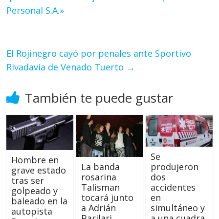
Personal S.A.»
El Rojinegro cayó por penales ante Sportivo
Rivadavia de Venado Tuerto
→
También te puede gustar
Se
Hombre en
produjeron
La banda
grave estado
dos
rosarina
tras ser
accidentes
Talisman
golpeado y
en
tocará junto
baleado en la
simultáneo y
a Adrián
autopista
a una cuadra
Barilari