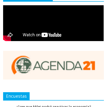
Encuestas
¿Cree que Milei podrá reactivar la economía?