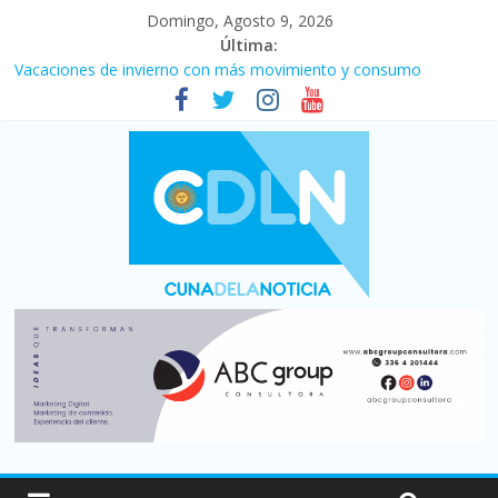
Domingo, Agosto 9, 2026
Última:
Vacaciones de invierno con más movimiento y consumo
turístico: 4,6 millones de personas viajaron por el país, un 5,9%
más que en 2025
Fuerte caída de la venta de autos usados en julio: bajó un 12,6%
interanual
El agro argentino logró un récord histórico de exportaciones en
el primer semestre de 2026
La morosidad alcanzó su nivel más alto en dos décadas y ya
afecta a 400 mil deudores en Santa Fe
Desde que asumió Milei cerraron 41.000 kioscos: el sector
denuncia crisis como en 2001