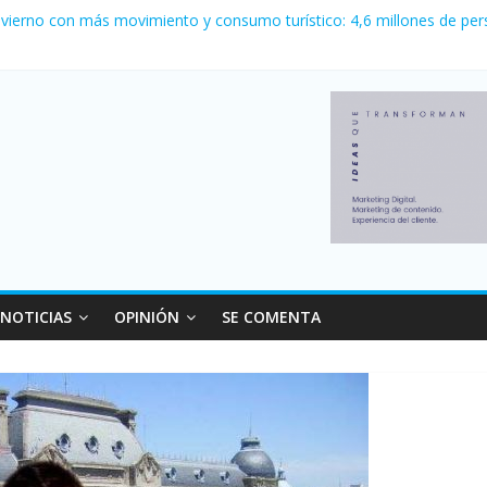
 Milei cerraron 41.000 kioscos: el sector denuncia crisis como en 2
nvierno con más movimiento y consumo turístico: 4,6 millones de per
o logró un récord histórico de exportaciones en el primer semestre d
nal: Falleció Jorge Messi, el papá de Leo
canzó su nivel más alto en dos décadas y ya afecta a 400 mil deudor
NOTICIAS
OPINIÓN
SE COMENTA