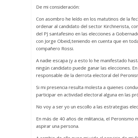
De mi consideración:
Con asombro he leído en los matutinos de la fech
ordenar al candidato del sector Kirchnerista, co
del PJ santafesino en las elecciones a Gobernad
con Jorge Obeid,teniendo en cuenta que en todas 
compañero Rossi.
A nadie escapa (y a esto lo he manifestado hasta 
ningún candidato puede ganar las elecciones. En
responsable de la derrota electoral del Peroni
Si mi presencia resulta molesta a quienes conduc
participar en actividad electoral alguna en las p
No voy a ser yo un escollo a las estrategias ele
En más de 40 años de militancia, el Peronismo
aspirar una persona.
A cambio de ello puse mi vida al servicio de mi P