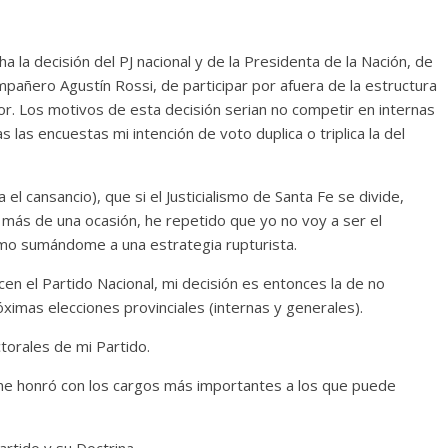
a la decisión del PJ nacional y de la Presidenta de la Nación, de
mpañero Agustín Rossi, de participar por afuera de la estructura
or. Los motivos de esta decisión serian no competir en internas
las encuestas mi intención de voto duplica o triplica la del
el cansancio), que si el Justicialismo de Santa Fe se divide,
 más de una ocasión, he repetido que yo no voy a ser el
smo sumándome a una estrategia rupturista.
en el Partido Nacional, mi decisión es entonces la de no
róximas elecciones provinciales (internas y generales).
ctorales de mi Partido.
 me honró con los cargos más importantes a los que puede
artido y su Doctrina.