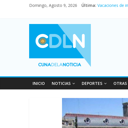
Desde que asumió
Domingo, Agosto 9, 2026
Última:
Vacaciones de i
El agro argentin
Duelo internacio
La morosidad al
INICIO
NOTICIAS
DEPORTES
OTRAS 