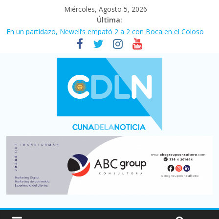
Miércoles, Agosto 5, 2026
Última:
Pullaro mejora sus relaciones con el Gobierno nacional
En un partidazo, Newell’s empató 2 a 2 con Boca en el Coloso
del Parque
Vacaciones de invierno con más movimiento y consumo
turístico: 4,6 millones de personas viajaron por el país, un 5,9%
más que en 2025
Fuerte caída de la venta de autos usados en julio: bajó un 12,6%
interanual
Central venció 1 a 0 al River de Coudet en el Monumental