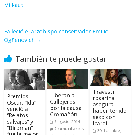
Milkaut
Falleció el arzobispo conservador Emilio
Ogñenovich
→
También te puede gustar
Travesti
Liberan a
Premios
rosarina
Callejeros
Oscar: “Ida”
asegura
por la causa
venció a
haber tenido
Cromañón
“Relatos
sexo con
salvajes” y
7 agosto, 2014
Icardi
“Birdman”
Comentarios
30 diciembre,
fue la mejor