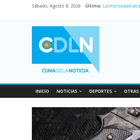
Sábado, Agosto 8, 2026
Última:
Central venció 1 
La morosidad alca
Desde que asumió 
Vacaciones de inv
Fuerte caída de la
INICIO
NOTICIAS
DEPORTES
OTRAS 