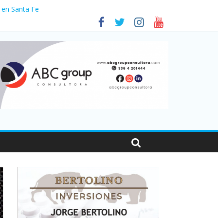
 en Santa Fe
01
nas viajaron por el país, un 5,9% más que en 2025