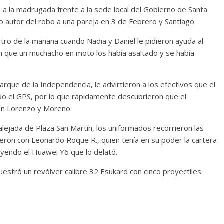
a la madrugada frente a la sede local del Gobierno de Santa
nto autor del robo a una pareja en 3 de Febrero y Santiago.
atro de la mañana cuando Nadia y Daniel le pidieron ayuda al
n que un muchacho en moto los había asaltado y se había
rque de la Independencia, le advirtieron a los efectivos que el
ado el GPS, por lo que rápidamente descubrieron que el
San Lorenzo y Moreno.
ejada de Plaza San Martín, los uniformados recorrieron las
dieron con Leonardo Roque R., quien tenía en su poder la cartera
uyendo el Huawei Y6 que lo delató.
uestró un revólver calibre 32 Esukard con cinco proyectiles.