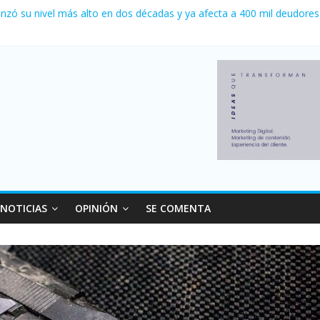
a 0 al River de Coudet en el Monumental
nzó su nivel más alto en dos décadas y ya afecta a 400 mil deudores
Milei cerraron 41.000 kioscos: el sector denuncia crisis como en 20
ierno con más movimiento y consumo turístico: 4,6 millones de perso
 venta de autos usados en julio: bajó un 12,6% interanual
NOTICIAS
OPINIÓN
SE COMENTA