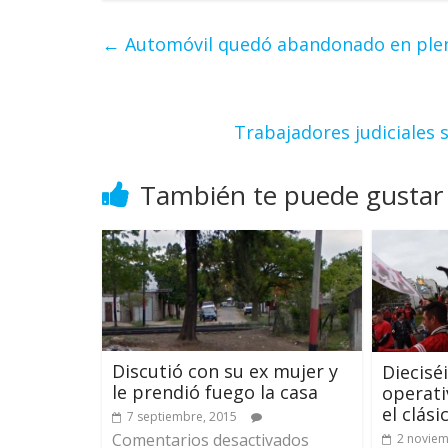
←
Automóvil quedó abandonado en plena
Trabajadores judiciales
También te puede gustar
Discutió con su ex mujer y
Diecisé
le prendió fuego la casa
operati
el clási
7 septiembre, 2015
Comentarios desactivados
2 noviem