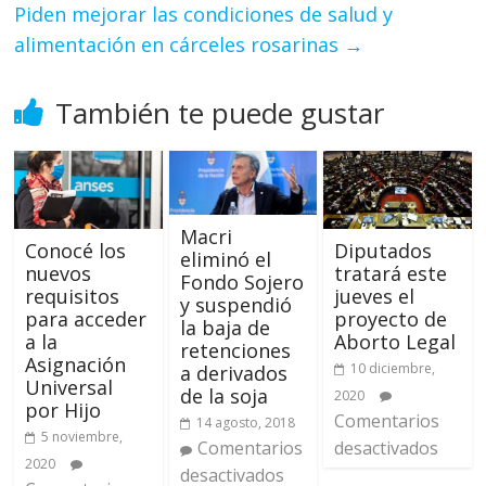
Piden mejorar las condiciones de salud y
alimentación en cárceles rosarinas
→
También te puede gustar
Macri
Conocé los
Diputados
eliminó el
nuevos
tratará este
Fondo Sojero
requisitos
jueves el
y suspendió
para acceder
proyecto de
la baja de
a la
Aborto Legal
retenciones
Asignación
10 diciembre,
a derivados
Universal
de la soja
2020
por Hijo
Comentarios
14 agosto, 2018
5 noviembre,
Comentarios
desactivados
2020
desactivados