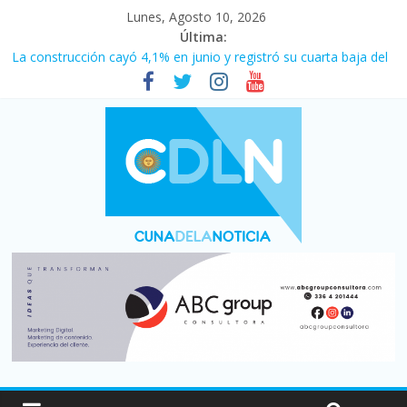
Lunes, Agosto 10, 2026
Última:
La construcción cayó 4,1% en junio y registró su cuarta baja del
año
Duelo internacional: Falleció Jorge Messi, el papá de Leo
El consumo sigue frenado: las ventas minoristas cayeron 3,8 en
julio y acumulan siete meses en baja
Newell’s cayó 2 a 1 ante Defensa y Justicia en Florencio Varela
por la cuarta fecha del Clausura
El agro argentino logró un récord histórico de exportaciones en
el primer semestre de 2026