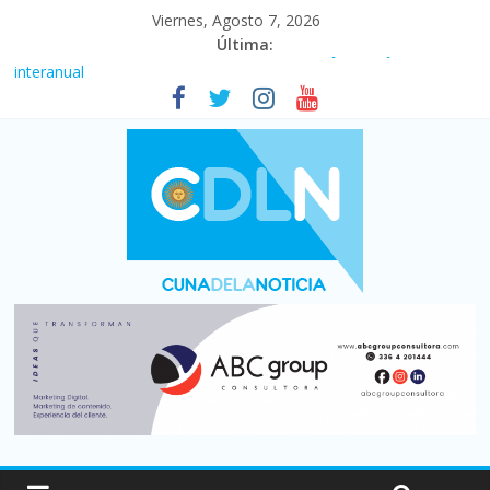
Viernes, Agosto 7, 2026
Última:
Fuerte caída de la venta de autos usados en julio: bajó un 12,6%
interanual
Central venció 1 a 0 al River de Coudet en el Monumental
La morosidad alcanzó su nivel más alto en dos décadas y ya
afecta a 400 mil deudores en Santa Fe
Desde que asumió Milei cerraron 41.000 kioscos: el sector
denuncia crisis como en 2001
Vacaciones de invierno con más movimiento y consumo
turístico: 4,6 millones de personas viajaron por el país, un 5,9%
más que en 2025