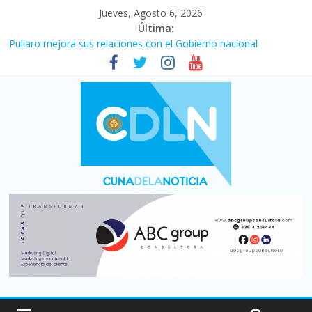
Jueves, Agosto 6, 2026
Última:
Pullaro mejora sus relaciones con el Gobierno nacional
En un partidazo, Newell’s empató 2 a 2 con Boca en el Coloso
del Parque
Vacaciones de invierno con más movimiento y consumo
turístico: 4,6 millones de personas viajaron por el país, un 5,9%
más que en 2025
Fuerte caída de la venta de autos usados en julio: bajó un 12,6%
interanual
Central venció 1 a 0 al River de Coudet en el Monumental