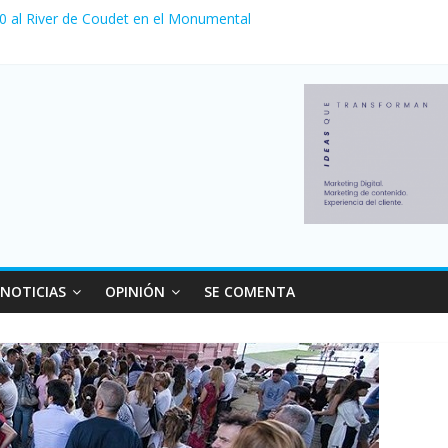
 0 al River de Coudet en el Monumental
nzó su nivel más alto en dos décadas y ya afecta a 400 mil deudores
ilei cerraron 41.000 kioscos: el sector denuncia crisis como en 200
erno con más movimiento y consumo turístico: 4,6 millones de perso
 venta de autos usados en julio: bajó un 12,6% interanual
NOTICIAS
OPINIÓN
SE COMENTA