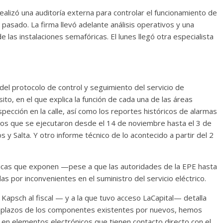
ealizó una auditoría externa para controlar el funcionamiento de
pasado. La firma llevó adelante análisis operativos y una
 las instalaciones semafóricas. El lunes llegó otra especialista
 del protocolo de control y seguimiento del servicio de
to, en el que explica la función de cada una de las áreas
spección en la calle, así como los reportes históricos de alarmas
tos que se ejecutaron desde el 14 de noviembre hasta el 3 de
 y Salta. Y otro informe técnico de lo acontecido a partir del 2
écnicas que exponen —pese a que las autoridades de la EPE hasta
s por inconvenientes en el suministro del servicio eléctrico.
 Kapsch al fiscal — y a la que tuvo acceso LaCapital— detalla
emplazos de los componentes existentes por nuevos, hemos
 en elementos electrónicos que tienen contacto directo con el