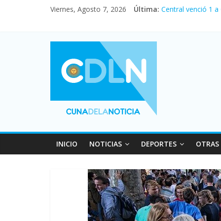
Viernes, Agosto 7, 2026
Última:
Central venció 1 a
La morosidad alca
Desde que asumió M
Vacaciones de invi
Fuerte caída de la
INICIO
NOTICIAS
DEPORTES
OTRAS 