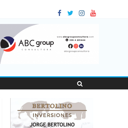
 en Santa Fe
1
nas viajaron por el país, un 5,9% más que en 2025