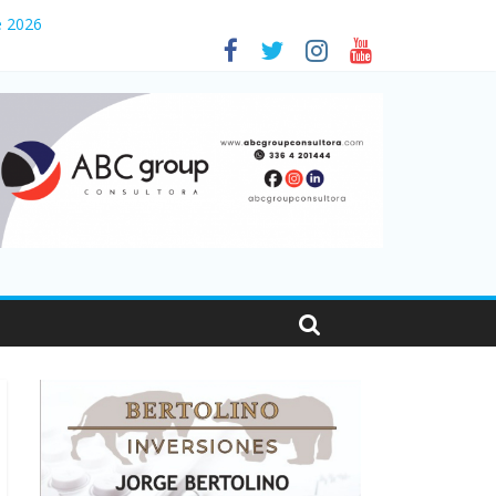
e 2026
es en Santa Fe
001
sonas viajaron por el país, un 5,9% más que en 2025