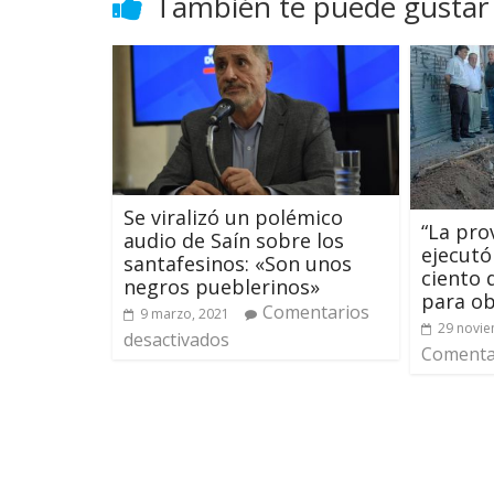
También te puede gustar
Se viralizó un polémico
“La pro
audio de Saín sobre los
ejecutó
santafesinos: «Son unos
ciento 
negros pueblerinos»
para ob
Comentarios
9 marzo, 2021
29 novie
desactivados
Comentar