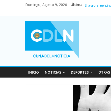
Domingo, Agosto 9, 2026
Última:
Fuerte caída de 
El agro argentin
La morosidad al
Desde que asumió
Vacaciones de i
INICIO
NOTICIAS
DEPORTES
OTRAS 