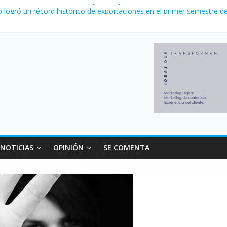
la venta de autos usados en julio: bajó un 12,6% interanual
o logró un récord histórico de exportaciones en el primer semestre d
canzó su nivel más alto en dos décadas y ya afecta a 400 mil deudor
 Milei cerraron 41.000 kioscos: el sector denuncia crisis como en 2
nvierno con más movimiento y consumo turístico: 4,6 millones de per
NOTICIAS
OPINIÓN
SE COMENTA