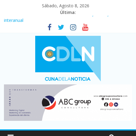
Sábado, Agosto 8, 2026
Última:
Fuerte caída de la venta de autos usados en julio: bajó un 12,6%
interanual
Central venció 1 a 0 al River de Coudet en el Monumental
La morosidad alcanzó su nivel más alto en dos décadas y ya
afecta a 400 mil deudores en Santa Fe
Desde que asumió Milei cerraron 41.000 kioscos: el sector
denuncia crisis como en 2001
Vacaciones de invierno con más movimiento y consumo
turístico: 4,6 millones de personas viajaron por el país, un 5,9%
más que en 2025