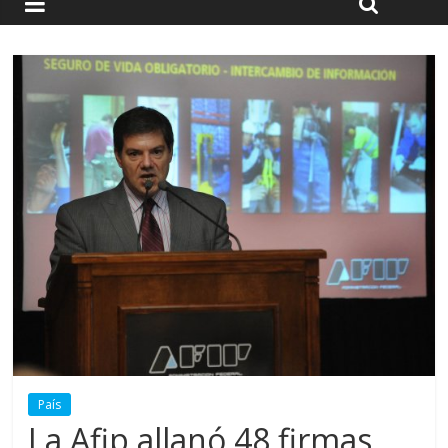
País
La Afip allanó 48 firmas