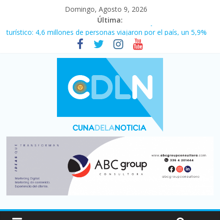
Domingo, Agosto 9, 2026
Última:
Vacaciones de invierno con más movimiento y consumo
turístico: 4,6 millones de personas viajaron por el país, un 5,9%
más que en 2025
Fuerte caída de la venta de autos usados en julio: bajó un 12,6%
interanual
El agro argentino logró un récord histórico de exportaciones en
el primer semestre de 2026
La morosidad alcanzó su nivel más alto en dos décadas y ya
afecta a 400 mil deudores en Santa Fe
Desde que asumió Milei cerraron 41.000 kioscos: el sector
denuncia crisis como en 2001