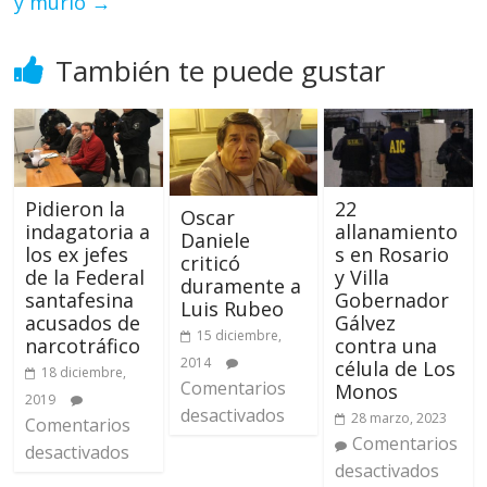
y murió
→
También te puede gustar
Pidieron la
22
Oscar
indagatoria a
allanamiento
Daniele
los ex jefes
s en Rosario
criticó
de la Federal
y Villa
duramente a
santafesina
Gobernador
Luis Rubeo
acusados de
Gálvez
15 diciembre,
narcotráfico
contra una
2014
célula de Los
18 diciembre,
Comentarios
Monos
2019
desactivados
28 marzo, 2023
Comentarios
Comentarios
desactivados
desactivados