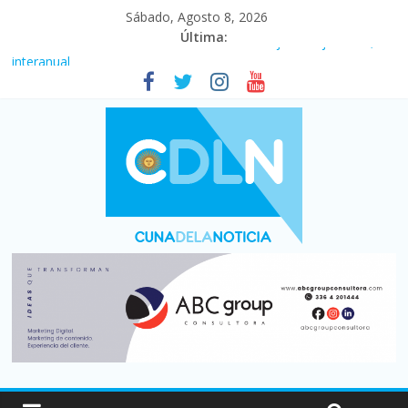
Sábado, Agosto 8, 2026
Última:
Fuerte caída de la venta de autos usados en julio: bajó un 12,6%
interanual
Central venció 1 a 0 al River de Coudet en el Monumental
La morosidad alcanzó su nivel más alto en dos décadas y ya
afecta a 400 mil deudores en Santa Fe
Desde que asumió Milei cerraron 41.000 kioscos: el sector
denuncia crisis como en 2001
Vacaciones de invierno con más movimiento y consumo
turístico: 4,6 millones de personas viajaron por el país, un 5,9%
más que en 2025